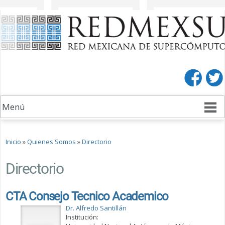
Pasar al
Pasar a
contenido
la barra
principal
lateral
derecha
Se encuentra usted aquí
Inicio
»
Quienes Somos
»
Directorio
Directorio
CTA Consejo Tecnico Academico
Dr. Alfredo Santillán
Institución: