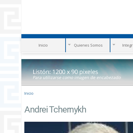
Inicio
Quienes Somos
Integ
Se encuentra usted aquí
Inicio
Andrei Tchernykh